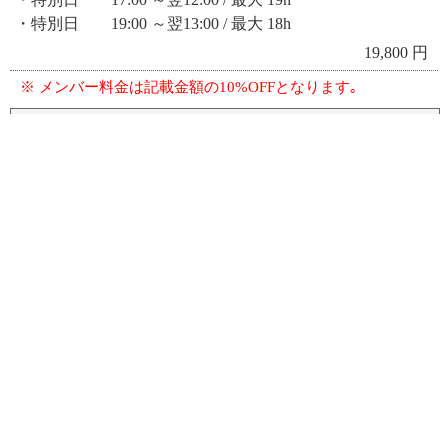
・特別日 19:00 ～翌13:00 / 最大 18h
19,800 円
※ メンバー料金は記載金額の10%OFFとなります｡
ご延長
Extension
・月～金（30分毎）
1,600 円
・土･日･祝（30分毎）
1,760 円
・特別日（30分毎）
1,940 円
※ メンバー料金は記載金額の10%OFFとなります｡
- NOTE -
上記料金は消費税込み価格になります｡