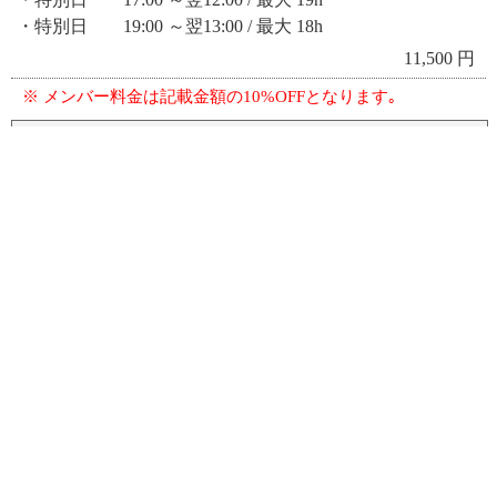
・特別日 19:00 ～翌13:00 / 最大 18h
11,500 円
※ メンバー料金は記載金額の10%OFFとなります｡
ご延長
Extension
・月～金（30分毎）
1,300 円
・土･日･祝（30分毎）
1,430 円
・特別日（30分毎）
1,580 円
※ メンバー料金は記載金額の10%OFFとなります｡
- NOTE -
上記料金は消費税込み価格になります｡