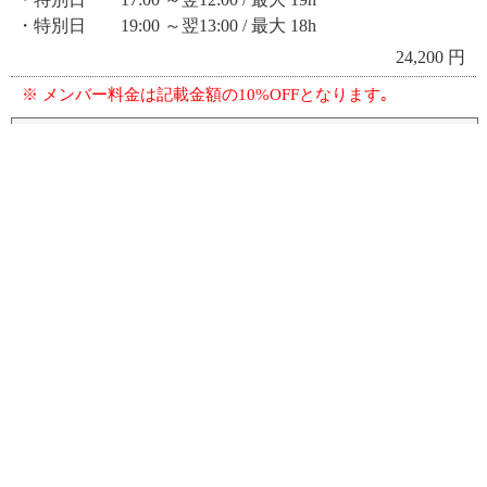
・特別日 19:00 ～翌13:00 / 最大 18h
24,200 円
※ メンバー料金は記載金額の10%OFFとなります｡
ご延長
Extension
・月～金（30分毎）
1,700 円
・土･日･祝（30分毎）
1,870 円
・特別日（30分毎）
2,060 円
※ メンバー料金は記載金額の10%OFFとなります｡
- NOTE -
上記料金は消費税込み価格になります｡